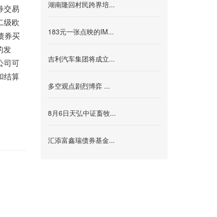
湖南隆回村民跨界培...
券交易
二级欧
183元一张点映的IM...
债券买
的发
吉利汽车集团将成立...
公司可
和结算
多空观点剧烈博弈 ...
8月6日天弘中证畜牧...
汇添富鑫瑞债券基金...